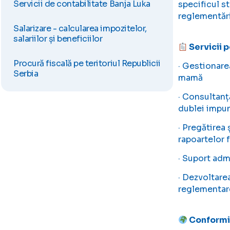
Servicii de contabilitate Banja Luka
specificul s
reglementări
Salarizare - calcularea impozitelor,
salariilor și beneficiilor
Servicii 
Procură fiscală pe teritoriul Republicii
· Gestionare
Serbia
mamă
· Consultanță
dublei impun
· Pregătirea 
rapoartelor 
· Suport admi
· Dezvoltare
reglementar
Conformit