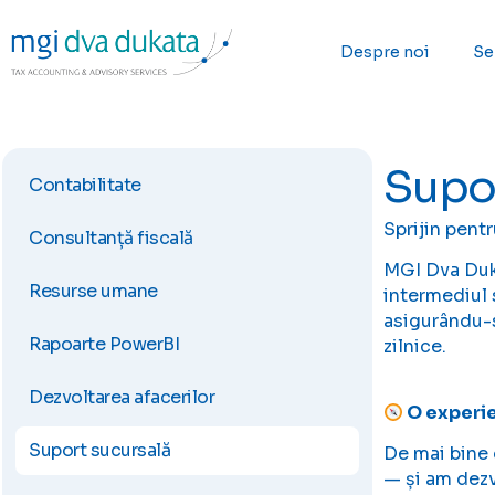
Despre noi
Ser
Supo
Contabilitate
Sprijin pent
Consultanță fiscală
MGI Dva Duka
Resurse umane
intermediul 
asigurându-s
Rapoarte PowerBI
zilnice.
Dezvoltarea afacerilor
O experie
Suport sucursală
De mai bine 
— și am dezv