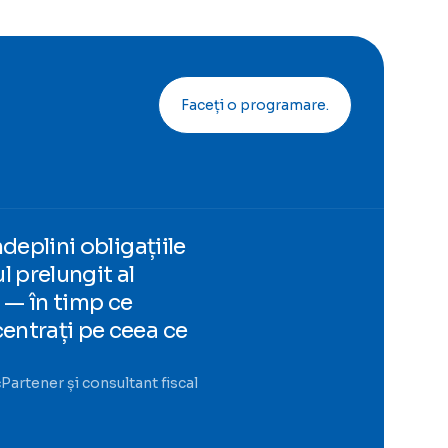
Faceți o programare.
deplini obligațiile
ul prelungit al
— în timp ce
ntrați pe ceea ce
ć
Partener și consultant fiscal