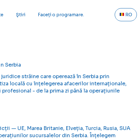
te
Ştiri
Faceți o programare.
RO
in Serbia
uridice străine care operează în Serbia prin
za locală cu înțelegerea afacerilor internaționale,
profesional - de la prima zi până la operațiunile
cții — UE, Marea Britanie, Elveția, Turcia, Rusia, SUA
erațiunilor sucursalelor din Serbia. Înțelegem