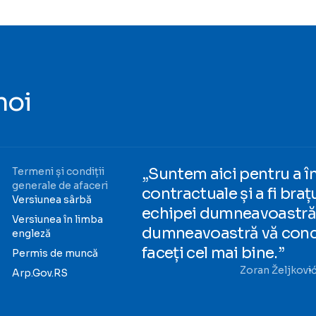
noi
„Suntem aici pentru a în
Termeni și condiții
generale de afaceri
contractuale și a fi braț
Versiunea sârbă
echipei dumneavoastră 
Versiunea în limba
dumneavoastră vă conce
engleză
faceți cel mai bine.”
Permis de muncă
Zoran Željkovi
Arp.Gov.RS