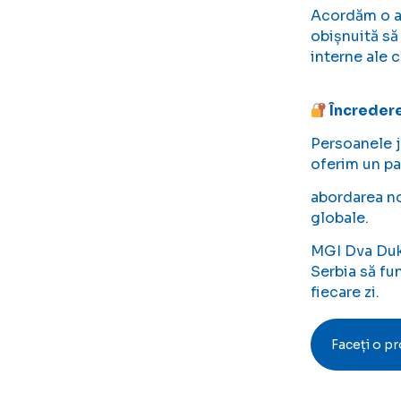
Acordăm o at
obișnuită să
interne ale 
Încredere
Persoanele j
oferim un pa
abordarea noa
globale.
MGI Dva Duka
Serbia să fun
fiecare zi.
Faceți o p