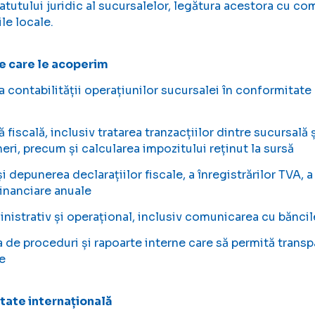
tatutului juridic al sucursalelor, legătura acestora cu 
le locale.
pe care le acoperim
a contabilității operațiunilor sucursalei în conformitate 
 fiscală, inclusiv tratarea tranzacțiilor dintre sucursal
eri, precum și calcularea impozitului reținut la sursă
și depunerea declarațiilor fiscale, a înregistrărilor TVA, a
financiare anuale
nistrativ și operațional, inclusiv comunicarea cu băncile, 
a de proceduri și rapoarte interne care să permită transpa
e
ate internațională