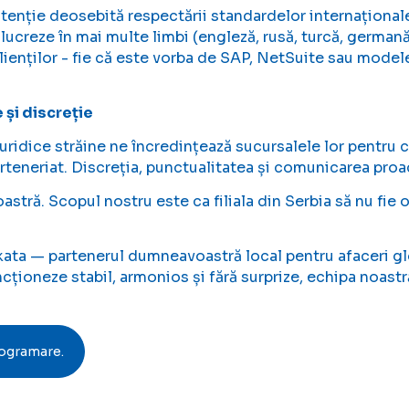
enție deosebită respectării standardelor internațional
 lucreze în mai multe limbi (engleză, rusă, turcă, german
clienților - fie că este vorba de SAP, NetSuite sau model
 și discreție
uridice străine ne încredințează sucursalele lor pentru c
rteneriat. Discreția, punctualitatea și comunicarea pro
stră. Scopul nostru este ca filiala din Serbia să nu fie o 
ta — partenerul dumneavoastră local pentru afaceri gl
cționeze stabil, armonios și fără surprize, echipa noastră 
rogramare.