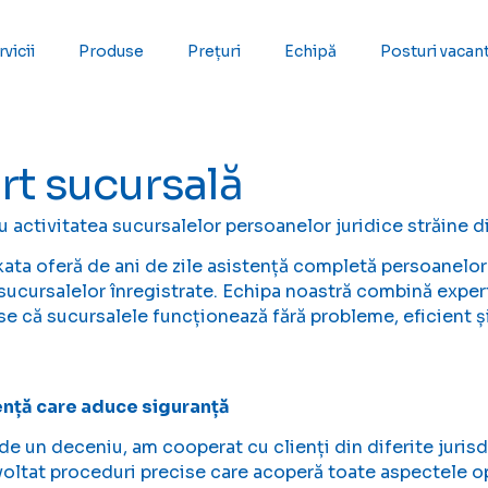
vicii
Produse
Prețuri
Echipă
Posturi vacan
rt sucursală
ru activitatea sucursalelor persoanelor juridice străine d
ta oferă de ani de zile asistență completă persoanelor j
sucursalelor înregistrate. Echipa noastră combină experti
e că sucursalele funcționează fără probleme, eficient și 
nță care aduce siguranță
de un deceniu, am cooperat cu clienți din diferite jurisdi
oltat proceduri precise care acoperă toate aspectele op