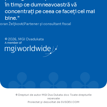
în timp ce dumneavoastră vă
concentrați pe ceea ce faceți cel mai
bine.”
oran Željković
Partener și consultant fiscal
© 2026, MGI Dvadukata
© Drepturi de autor MGI Dva Dukata doo Toate drepturile
rezervate
Proiectat și dezvoltat de SVSDEV.COM