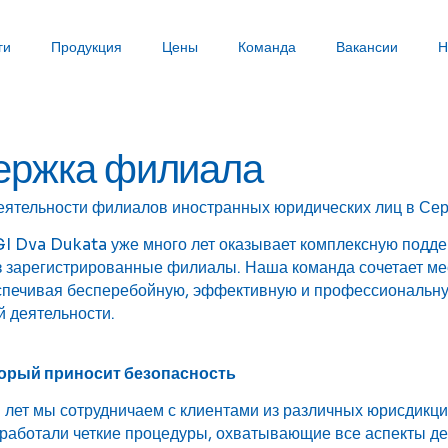
ги
Продукция
Цены
Команда
Вакансии
Н
ержка филиала
еятельности филиалов иностранных юридических лиц в Се
I Dva Dukata уже много лет оказывает комплексную подд
з зарегистрированные филиалы. Наша команда сочетает м
спечивая бесперебойную, эффективную и профессиональную
 деятельности.
орый приносит безопасность
 лет мы сотрудничаем с клиентами из различных юрисдикци
работали четкие процедуры, охватывающие все аспекты д