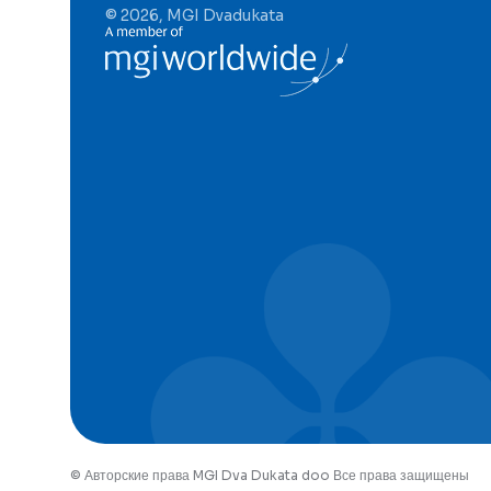
© 2026, MGI Dvadukata
© Авторские права MGI Dva Dukata doo Все права защищены