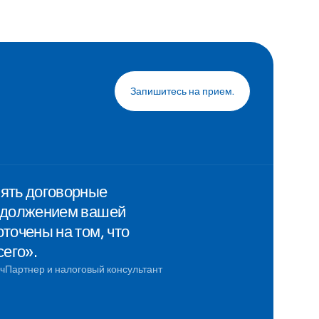
Запишитесь на прием.
нять договорные
родолжением вашей
точены на том, что
сего».
ч
Партнер и налоговый консультант