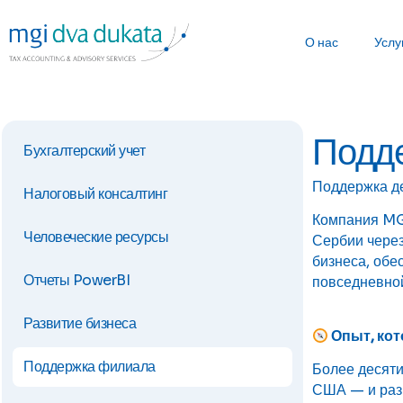
О нас
Услу
Подд
Бухгалтерский учет
Поддержка д
Налоговый консалтинг
Компания MG
Человеческие ресурсы
Сербии чере
бизнеса, обе
Отчеты PowerBI
повседневной
Развитие бизнеса
Опыт, кот
Поддержка филиала
Более десяти
США — и раз