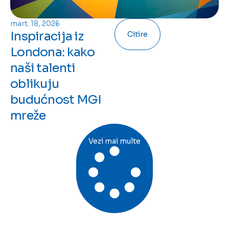
mart. 18, 2026
Inspiracija iz
Citire
Londona: kako
naši talenti
oblikuju
budućnost MGI
mreže
Vezi mai multe