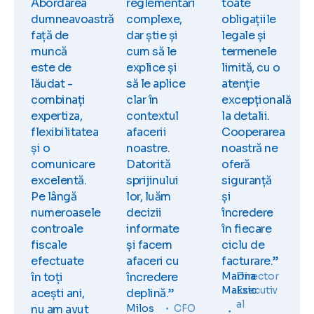
Abordarea
reglementări
toate
dumneavoastră
complexe,
obligațiile
față de
dar știe și
legale și
muncă
cum să le
termenele
este de
explice și
limită, cu o
lăudat -
să le aplice
atenție
combinați
clar în
excepțională
expertiza,
contextul
la detalii.
flexibilitatea
afacerii
Cooperarea
și o
noastre.
noastră ne
comunicare
Datorită
oferă
excelentă.
sprijinului
siguranță
Pe lângă
lor, luăm
și
numeroasele
decizii
încredere
controale
informate
în fiecare
fiscale
și facem
ciclu de
efectuate
afaceri cu
facturare.”
în toți
încredere
Marina
Director
Maksic
Executiv
acești ani,
deplină.”
al
nu am avut
Milos
CFO