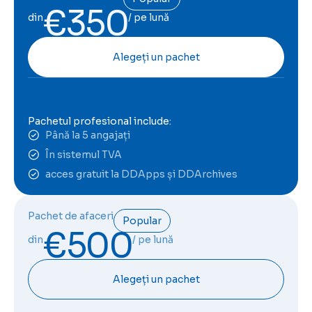
€350
din
/ pe lună
Alegeți un pachet
Pachetul profesional include:
Până la 5 angajați
În sistemul TVA
acces gratuit la DDApps și DDArchives
Pachet de afaceri
Popular
€500
din
/ pe lună
Alegeți un pachet