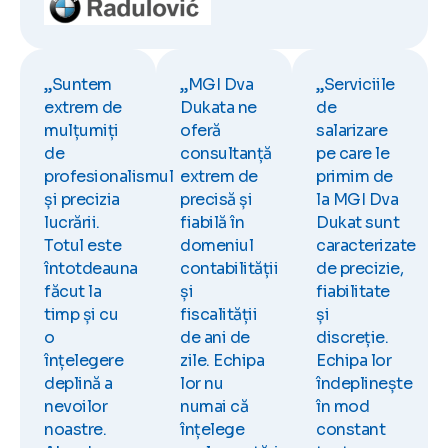
„Suntem
„MGI Dva
„Serviciile
extrem de
Dukata ne
de
mulțumiți
oferă
salarizare
de
consultanță
pe care le
profesionalismul
extrem de
primim de
și precizia
precisă și
la MGI Dva
lucrării.
fiabilă în
Dukat sunt
Totul este
domeniul
caracterizate
întotdeauna
contabilității
de precizie,
făcut la
și
fiabilitate
timp și cu
fiscalității
și
o
de ani de
discreție.
înțelegere
zile. Echipa
Echipa lor
deplină a
lor nu
îndeplinește
nevoilor
numai că
în mod
noastre.
înțelege
constant