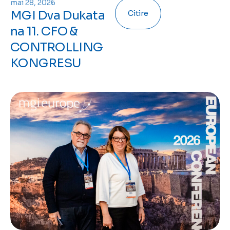
mai 28, 2026
MGI Dva Dukata
Citire
na 11. CFO &
CONTROLLING
KONGRESU