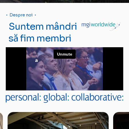
Despre noi
Suntem mândri
să fim membri