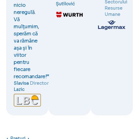
Sectorului
Șutilović
nicio
Resurse
neregulă.
Umane
Vă
mulțumim,
sperăm că
va rămâne
așa și în
viitor
pentru
fiecare
recomandare!”
Slavisa
Director
Lazic
Prețuri