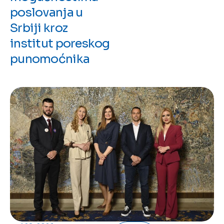
poslovanja u
Srbiji kroz
institut poreskog
punomoćnika