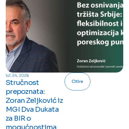
iul. 24, 2026
Stručnost
Citire
prepoznata:
Zoran Zeljković iz
MGI Dva Dukata
za BIR o
mogućnostima