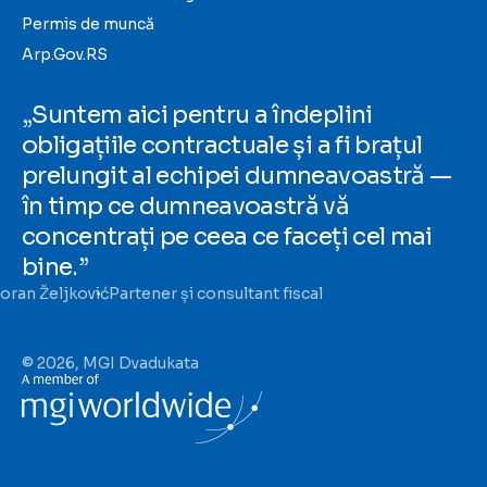
Permis de muncă
Arp.Gov.RS
„Suntem aici pentru a îndeplini
obligațiile contractuale și a fi brațul
prelungit al echipei dumneavoastră —
în timp ce dumneavoastră vă
concentrați pe ceea ce faceți cel mai
bine.”
oran Željković
Partener și consultant fiscal
© 2026, MGI Dvadukata