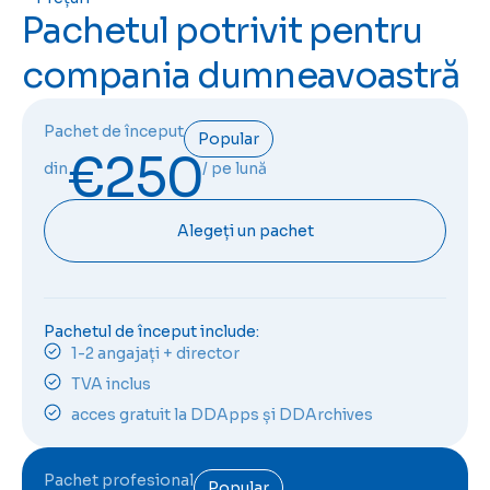
Pachetul potrivit pentru
compania dumneavoastră
Pachet de început
Popular
€250
din
/ pe lună
Alegeți un pachet
Pachetul de început include:
1-2 angajați + director
TVA inclus
acces gratuit la DDApps și DDArchives
Pachet profesional
Popular