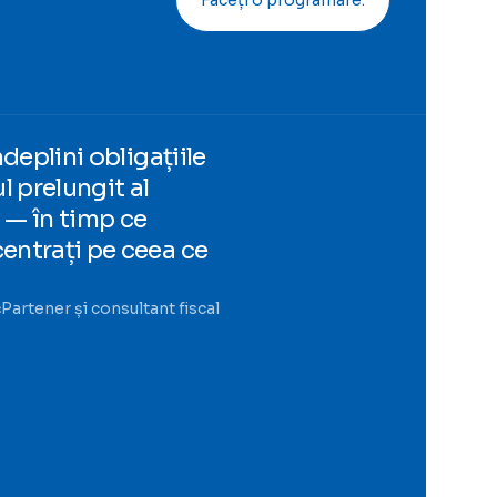
Faceți o programare.
deplini obligațiile
ul prelungit al
— în timp ce
ntrați pe ceea ce
ć
Partener și consultant fiscal