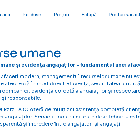
vicii
Produse
Prețuri
Echipă
Posturi vacan
rse umane
mane și evidența angajaților - fundamentul unei aface
 afaceri modern, managementul resurselor umane nu est
re afectează în mod direct eficiența, securitatea juridică
companiei, evidența corectă a angajaților și respectare
 și responsabile.
kata DOO oferă de mulți ani asistență completă clienți
ței angajaților. Serviciul nostru nu este doar tehnic - es
nsparență și încredere între angajatori și angajați.