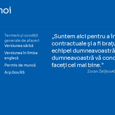
noi
„Suntem aici pentru a în
Termeni și condiții
generale de afaceri
contractuale și a fi braț
Versiunea sârbă
echipei dumneavoastră 
Versiunea în limba
dumneavoastră vă conce
engleză
faceți cel mai bine.”
Permis de muncă
Zoran Željkovi
Arp.Gov.RS