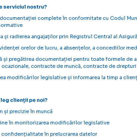
e serviciul nostru?
 documentației complete în conformitate cu Codul Munc
 normative
ea și radierea angajaților prin Registrul Central al Asig
evidenței orelor de lucru, a absențelor, a concediilor me
ă și pregătirea documentației pentru toate formele de 
 ocazionale, contracte de muncă, contracte de drepturi 
ea modificărilor legislative și informarea la timp a clienți
leg clienții pe noi?
m și precizie în muncă
ine în monitorizarea modificărilor legislative
i confidențialitate în prelucrarea datelor