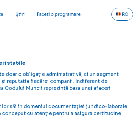
te
Ştiri
Faceți o programare.
RO
ri stabile
e doar o obligație administrativă, ci un segment
 și reputația fiecărei companii. Indiferent de
a Codului Muncii reprezintă baza unei afaceri
lor săi în domeniul documentației juridico-laborale
te conceput cu atenție pentru a asigura certitudine