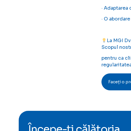
· Adaptarea 
· O abordare 
La MGI Dva
Scopul nostr
pentru ca cl
regularitate
Faceți o p
Începe-ți călătoria