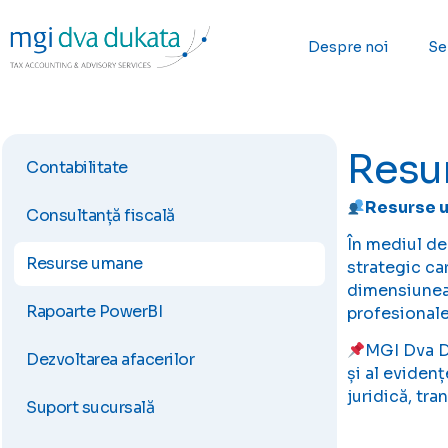
Despre noi
Ser
Resu
Contabilitate
Resurse u
Consultanță fiscală
În mediul de
Resurse umane
strategic ca
dimensiunea 
Rapoarte PowerBI
profesionale
MGI Dva Du
Dezvoltarea afacerilor
și al eviden
juridică, tra
Suport sucursală