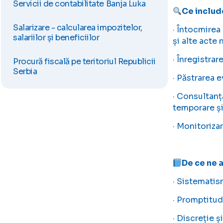
Servicii de contabilitate Banja Luka
Ce includ
Salarizare - calcularea impozitelor,
· Întocmirea
salariilor și beneficiilor
și alte acte
· Înregistrar
Procură fiscală pe teritoriul Republicii
Serbia
· Păstrarea 
· Consultanț
temporare și
· Monitorizar
De ce ne a
· Sistematis
· Promptitud
· Discreție ș