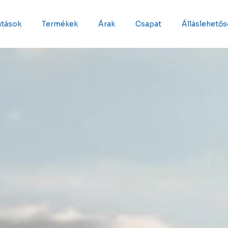
atások
Termékek
Árak
Csapat
Álláslehető