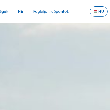
ségek
Hír
Foglaljon időpontot.
HU