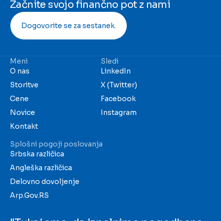
Začnite svojo finančno pot z nami
Dogovorite se za sestanek.
Meni
Sledi
O nas
LinkedIn
Storitve
X (Twitter)
Cene
Facebook
Novice
Instagram
Kontakt
Splošni pogoji poslovanja
Srbska različica
Angleška različica
Delovno dovoljenje
Arp.Gov.RS