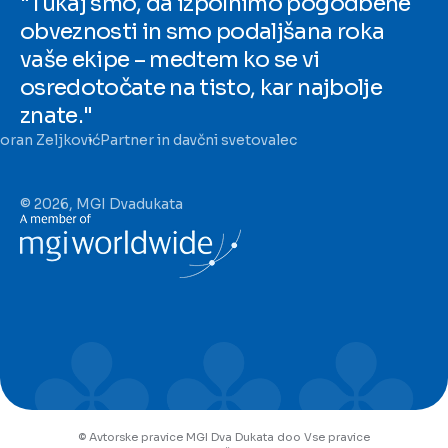
"Tukaj smo, da izpolnimo pogodbene
obveznosti in smo podaljšana roka
vaše ekipe – medtem ko se vi
osredotočate na tisto, kar najbolje
znate."
oran Zeljković
Partner in davčni svetovalec
© 2026, MGI Dvadukata
© Avtorske pravice MGI Dva Dukata doo Vse pravice