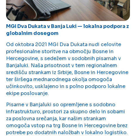
MGI Dva Dukata v Banja Luki — lokalna podpora z
globalnim dosegom
Od oktobra 2021 MGI Dva Dukata nudi celovite
profesionalne storitve na območju Bosne in
Hercegovine, s sedežem v sodobnih pisarnah v
Banjaluki. Naša prisotnost v tem regionalnem
središču strankam iz Srbije, Bosne in Hercegovine
ter širšega mednarodnega okolja omogoča
učinkovito, usklajeno in s polno podporo lokalne
ekipe poslovanje.
Pisarne v Banjaluki so opremljene s sodobno
infrastrukturo, prostori za skupno delo in sobami
za poslovna srečanja, kar našim strankam
omogoča vstop na trg Bosne in Hercegovine brez
potrebe po dodatnih naložbah v lokalno logistiko.