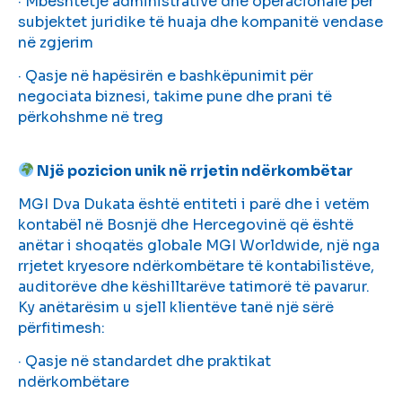
· Mbështetje administrative dhe operacionale për
subjektet juridike të huaja dhe kompanitë vendase
në zgjerim
· Qasje në hapësirën e bashkëpunimit për
negociata biznesi, takime pune dhe prani të
përkohshme në treg
Një pozicion unik në rrjetin ndërkombëtar
MGI Dva Dukata është entiteti i parë dhe i vetëm
kontabël në Bosnjë dhe Hercegovinë që është
anëtar i shoqatës globale MGI Worldwide, një nga
rrjetet kryesore ndërkombëtare të kontabilistëve,
auditorëve dhe këshilltarëve tatimorë të pavarur.
Ky anëtarësim u sjell klientëve tanë një sërë
përfitimesh:
· Qasje në standardet dhe praktikat
ndërkombëtare