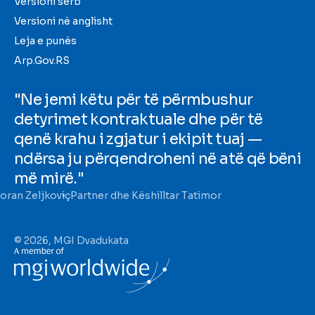
Versioni serb
Versioni në anglisht
Leja e punës
Arp.Gov.RS
"Ne jemi këtu për të përmbushur
detyrimet kontraktuale dhe për të
qenë krahu i zgjatur i ekipit tuaj —
ndërsa ju përqendroheni në atë që bëni
më mirë."
oran Zeljkoviç
Partner dhe Këshilltar Tatimor
© 2026, MGI Dvadukata