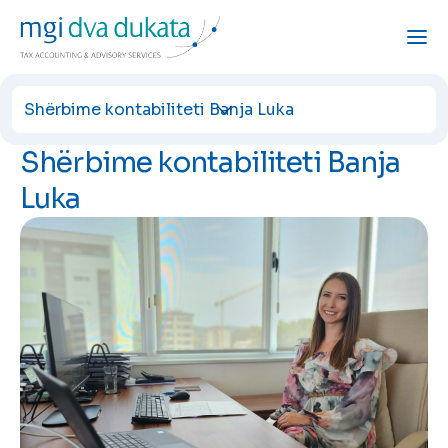
Paga - llogaritja e taksave, pagave dhe përfitimeve
Prokurë tatimore në territorin e Republikës së Serbisë
Shërbime kontabiliteti Banja Luka
Shërbime kontabiliteti Banja
Luka