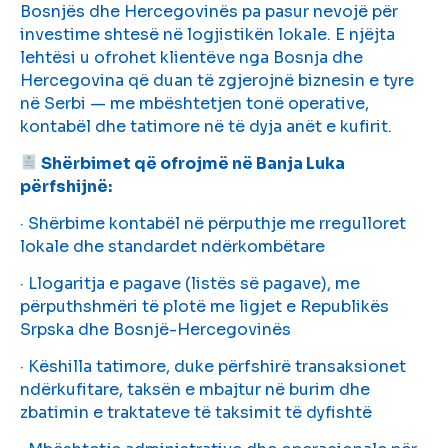
Bosnjës dhe Hercegovinës pa pasur nevojë për
investime shtesë në logjistikën lokale. E njëjta
lehtësi u ofrohet klientëve nga Bosnja dhe
Hercegovina që duan të zgjerojnë biznesin e tyre
në Serbi — me mbështetjen tonë operative,
kontabël dhe tatimore në të dyja anët e kufirit.
Shërbimet që ofrojmë në Banja Luka
përfshijnë:
· Shërbime kontabël në përputhje me rregulloret
lokale dhe standardet ndërkombëtare
· Llogaritja e pagave (listës së pagave), me
përputhshmëri të plotë me ligjet e Republikës
Srpska dhe Bosnjë-Hercegovinës
· Këshilla tatimore, duke përfshirë transaksionet
ndërkufitare, taksën e mbajtur në burim dhe
zbatimin e traktateve të taksimit të dyfishtë