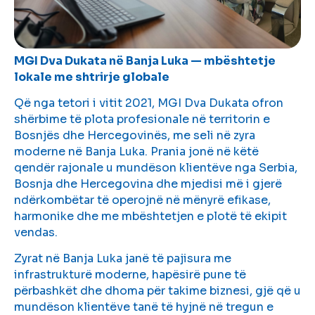
MGI Dva Dukata në Banja Luka — mbështetje
lokale me shtrirje globale
Që nga tetori i vitit 2021, MGI Dva Dukata ofron
shërbime të plota profesionale në territorin e
Bosnjës dhe Hercegovinës, me seli në zyra
moderne në Banja Luka. Prania jonë në këtë
qendër rajonale u mundëson klientëve nga Serbia,
Bosnja dhe Hercegovina dhe mjedisi më i gjerë
ndërkombëtar të operojnë në mënyrë efikase,
harmonike dhe me mbështetjen e plotë të ekipit
vendas.
Zyrat në Banja Luka janë të pajisura me
infrastrukturë moderne, hapësirë pune të
përbashkët dhe dhoma për takime biznesi, gjë që u
mundëson klientëve tanë të hyjnë në tregun e