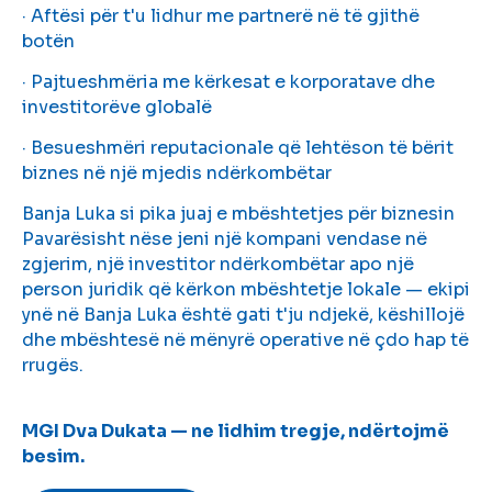
· Aftësi për t'u lidhur me partnerë në të gjithë
botën
· Pajtueshmëria me kërkesat e korporatave dhe
investitorëve globalë
· Besueshmëri reputacionale që lehtëson të bërit
biznes në një mjedis ndërkombëtar
Banja Luka si pika juaj e mbështetjes për biznesin
Pavarësisht nëse jeni një kompani vendase në
zgjerim, një investitor ndërkombëtar apo një
person juridik që kërkon mbështetje lokale — ekipi
ynë në Banja Luka është gati t'ju ndjekë, këshillojë
dhe mbështesë në mënyrë operative në çdo hap të
rrugës.
MGI Dva Dukata — ne lidhim tregje, ndërtojmë
besim.