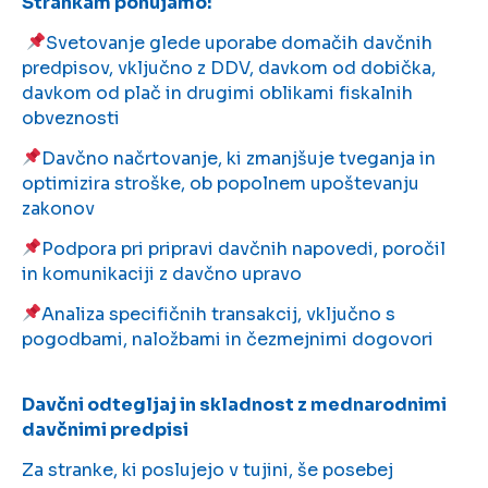
Strankam ponujamo:
Svetovanje glede uporabe domačih davčnih
predpisov, vključno z DDV, davkom od dobička,
davkom od plač in drugimi oblikami fiskalnih
obveznosti
Davčno načrtovanje, ki zmanjšuje tveganja in
optimizira stroške, ob popolnem upoštevanju
zakonov
Podpora pri pripravi davčnih napovedi, poročil
in komunikaciji z davčno upravo
Analiza specifičnih transakcij, vključno s
pogodbami, naložbami in čezmejnimi dogovori
Davčni odtegljaj in skladnost z mednarodnimi
davčnimi predpisi
Za stranke, ki poslujejo v tujini, še posebej