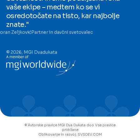
vaše ekipe – medtem ko se vi
osredotočate na tisto, kar najbolje
znate."
oran Zeljković
Partner in davčni svetovalec
© 2026, MGI Dvadukata
© Avtorske pravice MGI Dva Dukata doo Vse pravice
pridržane
Oblikovanje in razvoj: SVSDEV.COM