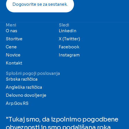
Dogovorite se za sestanek.
Meni
Sledi
O nas
LinkedIn
Storitve
X (Twitter)
Cene
Facebook
Novice
Instagram
Kontakt
Splošni pogoji poslovanja
Srbska različica
Angleška različica
Delovno dovoljenje
Arp.Gov.RS
"Tukaj smo, da izpolnimo pogodbene
obveznosti in smo podaljšana roka