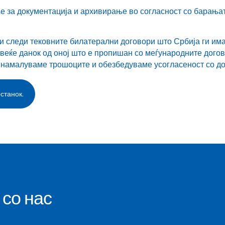
 за документација и архивирање во согласност со барањат
и следи тековните билатерални договори што Србија ги има 
веќе данок од оној што е пропишан со меѓународните догов
и намалуваме трошоците и обезбедуваме усогласеност со д
станок.
со нас