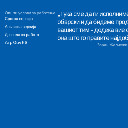
„Тука сме да ги исполним
Општи услови за работење
Српска верзија
обврски и да бидеме про
Англиска верзија
вашиот тим - додека вие 
Дозвола за работа
она што го правите најдоб
Arp.Gov.RS
Зоран Жељкови