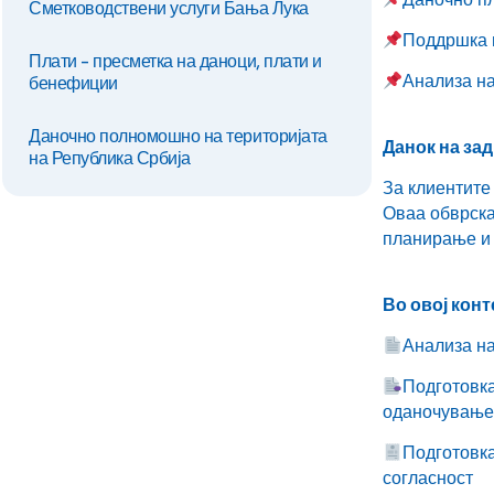
Сметководствени услуги Бања Лука
Поддршка в
Плати - пресметка на даноци, плати и
Анализа на
бенефиции
Даночно полномошно на територијата
Данок на за
на Република Србија
За клиентите
Оваа обврска
планирање и 
Во овој конт
Анализа на
Подготовка
оданочување
Подготовка
согласност