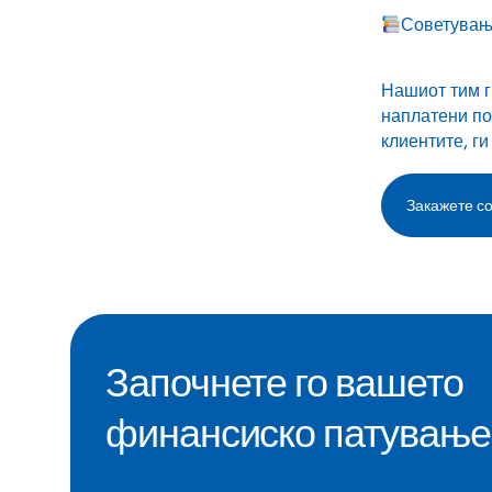
Советување
Нашиот тим г
наплатени по
клиентите, г
Закажете со
Започнете го вашето
финансиско патување 