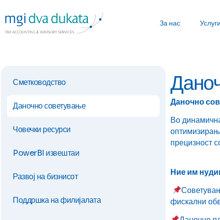
За нас
Услуг
Дано
Сметководство
Даночно сов
Даночно советување
Во динамична
Човечки ресурси
оптимизирање
прецизност с
PowerBI извештаи
Ние им нуди
Развој на бизнисот
Советувањ
Поддршка на филијалата
фискални об
Даночно пл