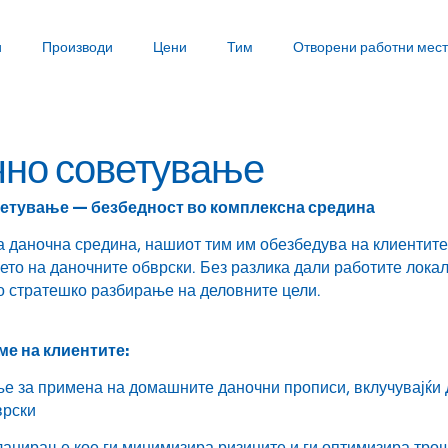
и
Производи
Цени
Тим
Отворени работни мес
чно советување
етување — безбедност во комплексна средина
 даночна средина, нашиот тим им обезбедува на клиентите
то на даночните обврски. Без разлика дали работите лока
о стратешко разбирање на деловните цели.
ме на клиентите:
е за примена на домашните даночни прописи, вклучувајќи Д
врски
анирање кое ги минимизира ризиците и ги оптимизира трош