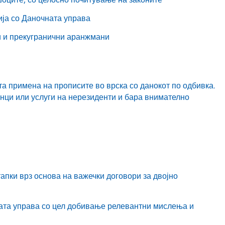
ија со Даночната управа
и и прекугранични аранжмани
та примена на прописите во врска со данокот по одбивка.
енци или услуги на нерезиденти и бара внимателно
апки врз основа на важечки договори за двојно
ната управа со цел добивање релевантни мислења и