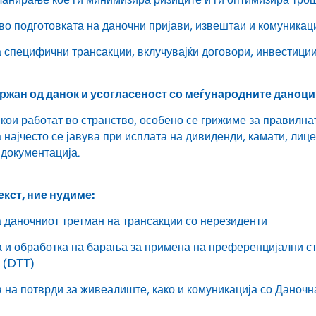
о подготовката на даночни пријави, извештаи и комуникац
 специфични трансакции, вклучувајќи договори, инвестици
држан од данок и усогласеност со меѓународните даноци
 кои работат во странство, особено се грижиме за правилна
 најчесто се јавува при исплата на дивиденди, камати, лиц
документација.
екст, ние нудиме:
 даночниот третман на трансакции со нерезиденти
 и обработка на барања за примена на преференцијални ст
 (DTT)
 на потврди за живеалиште, како и комуникација со Даноч