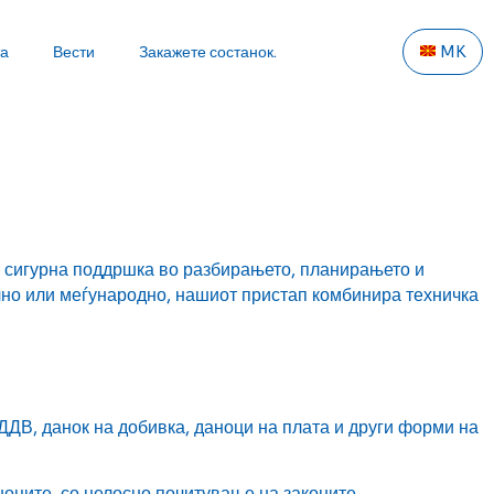
та
Вести
Закажете состанок.
MK
 сигурна поддршка во разбирањето, планирањето и
лно или меѓународно, нашиот пристап комбинира техничка
ДВ, данок на добивка, даноци на плата и други форми на
оците, со целосно почитување на законите