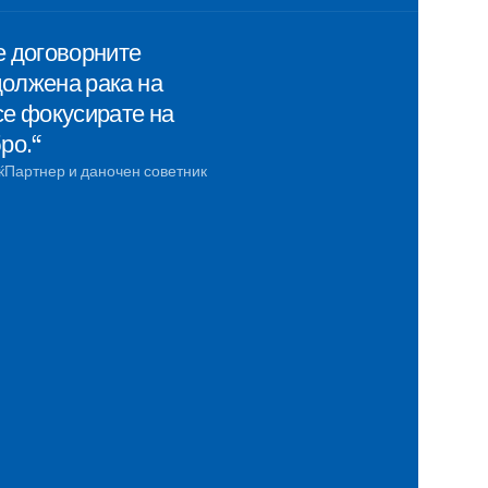
е договорните
должена рака на
се фокусирате на
ро.“
ќ
Партнер и даночен советник