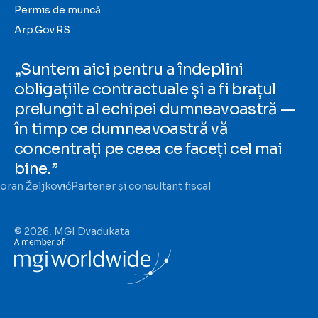
Permis de muncă
Arp.Gov.RS
„Suntem aici pentru a îndeplini
obligațiile contractuale și a fi brațul
prelungit al echipei dumneavoastră —
în timp ce dumneavoastră vă
concentrați pe ceea ce faceți cel mai
bine.”
oran Željković
Partener și consultant fiscal
© 2026, MGI Dvadukata