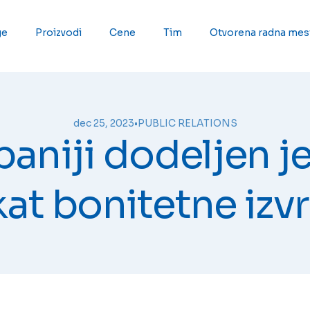
ge
Proizvodi
Cene
Tim
Otvorena radna mes
dec 25, 2023
•
PUBLIC RELATIONS
aniji dodeljen je
kat bonitetne izv