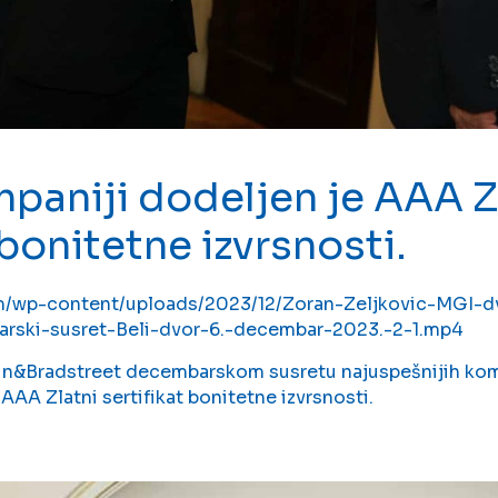
paniji dodeljen je AAA Z
 bonitetne izvrsnosti.
m/wp-content/uploads/2023/12/Zoran-Zeljkovic-MGI-dv
ski-susret-Beli-dvor-6.-decembar-2023.-2-1.mp4
n&Bradstreet decembarskom susretu najuspešnijih komp
AAA Zlatni sertifikat bonitetne izvrsnosti.