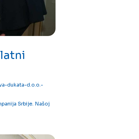
latni
a-dukata-d.o.o.-
anija Srbije. Našoj