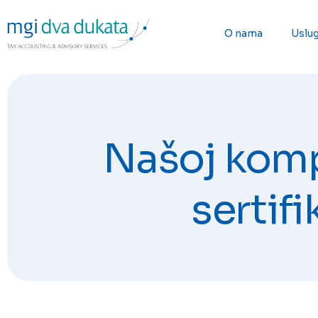
O nama
Uslu
Našoj komp
sertifi