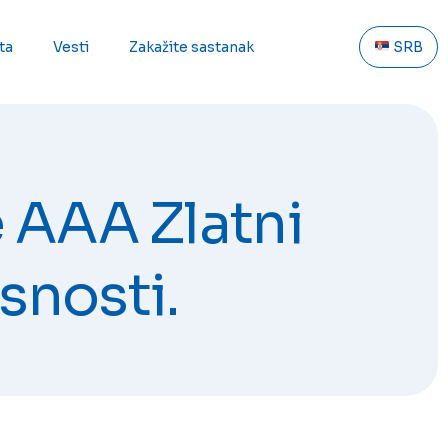
ta
Vesti
Zakažite sastanak
SRB
 AAA Zlatni
rsnosti.