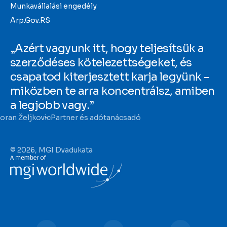
Munkavállalási engedély
Arp.Gov.RS
„Azért vagyunk itt, hogy teljesítsük a
szerződéses kötelezettségeket, és
csapatod kiterjesztett karja legyünk –
miközben te arra koncentrálsz, amiben
a legjobb vagy.”
oran Željkovic
Partner és adótanácsadó
© 2026, MGI Dvadukata