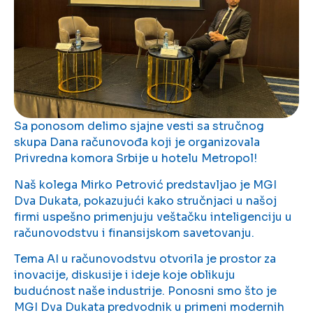
Sa ponosom delimo sjajne vesti sa stručnog
skupa Dana računovođa koji je organizovala
Privredna komora Srbije u hotelu Metropol!
Naš kolega Mirko Petrović predstavljao je MGI
Dva Dukata, pokazujući kako stručnjaci u našoj
firmi uspešno primenjuju veštačku inteligenciju u
računovodstvu i finansijskom savetovanju.
Tema AI u računovodstvu otvorila je prostor za
inovacije, diskusije i ideje koje oblikuju
budućnost naše industrije. Ponosni smo što je
MGI Dva Dukata predvodnik u primeni modernih