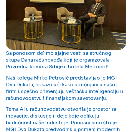
Sa ponosom delimo sjajne vesti sa stručnog
skupa Dana računovođa koji je organizovala
Privredna komora Srbije u hotelu Metropol!
Naš kolega Mirko Petrović predstavljao je MGI
Dva Dukata, pokazujući kako stručnjaci u našoj
firmi uspešno primenjuju veštačku inteligenciju u
računovodstvu i finansijskom savetovanju.
Tema AI u računovodstvu otvorila je prostor za
inovacije, diskusije i ideje koje oblikuju
budućnost naše industrije. Ponosni smo što je
MGI Dva Dukata predvodnik u primeni modernih