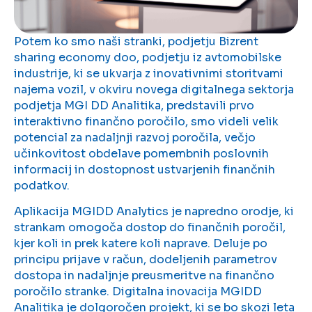
Potem ko smo naši stranki, podjetju Bizrent
sharing economy doo, podjetju iz avtomobilske
industrije, ki se ukvarja z inovativnimi storitvami
najema vozil, v okviru novega digitalnega sektorja
podjetja MGI DD Analitika, predstavili prvo
interaktivno finančno poročilo, smo videli velik
potencial za nadaljnji razvoj poročila, večjo
učinkovitost obdelave pomembnih poslovnih
informacij in dostopnost ustvarjenih finančnih
podatkov.
Aplikacija MGIDD Analytics je napredno orodje, ki
strankam omogoča dostop do finančnih poročil,
kjer koli in prek katere koli naprave. Deluje po
principu prijave v račun, dodeljenih parametrov
dostopa in nadaljnje preusmeritve na finančno
poročilo stranke. Digitalna inovacija MGIDD
Analitika je dolgoročen projekt, ki se bo skozi leta