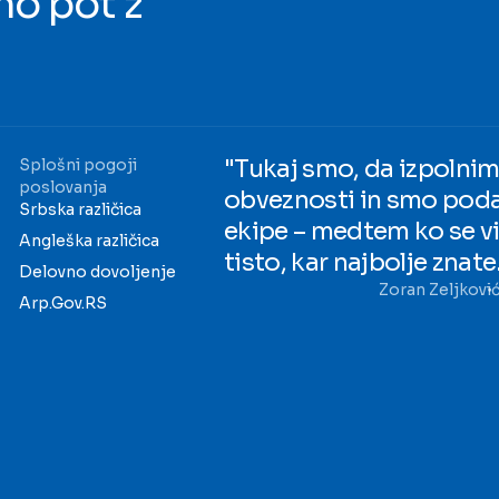
no pot z
"Tukaj smo, da izpoln
Splošni pogoji
poslovanja
obveznosti in smo poda
Srbska različica
ekipe – medtem ko se v
Angleška različica
tisto, kar najbolje znate
Delovno dovoljenje
Zoran Zeljkovi
Arp.Gov.RS