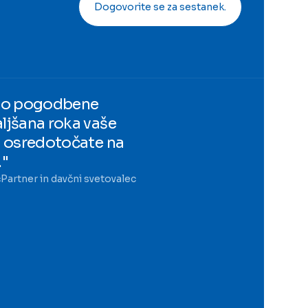
Dogovorite se za sestanek.
imo pogodbene
ljšana roka vaše
i osredotočate na
."
ć
Partner in davčni svetovalec