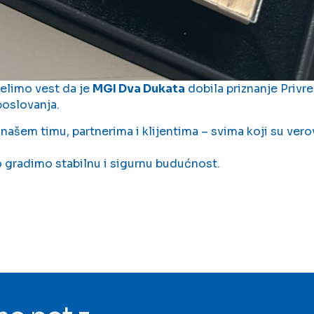
elimo vest da je
MGI Dva Dukata
dobila priznanje Privr
oslovanja.
ašem timu, partnerima i klijentima – svima koji su verova
 gradimo stabilnu i sigurnu budućnost.