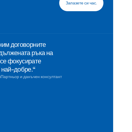
Запазете си час.
лним договорните
дължената ръка на
 се фокусирате
е най-добре.“
ч
Партньор и данъчен консултант