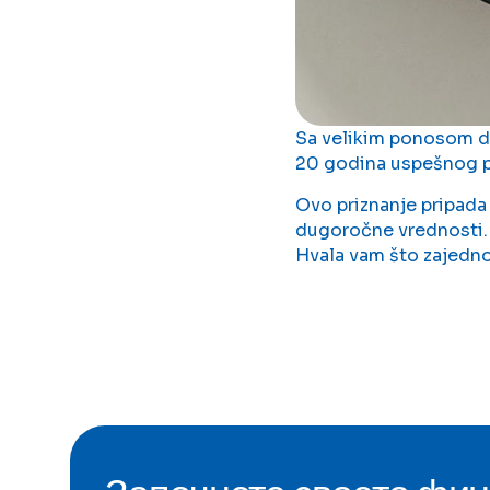
Sa velikim ponosom d
20 godina uspešnog p
Ovo priznanje pripada n
dugoročne vrednosti.
Hvala vam što zajedno