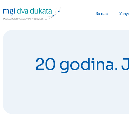
За нас
Услу
20 godina. J