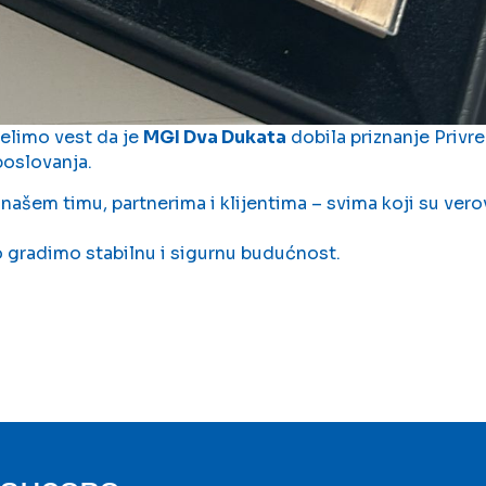
elimo vest da je
MGI Dva Dukata
dobila priznanje Privr
oslovanja.
ašem timu, partnerima i klijentima – svima koji su verova
 gradimo stabilnu i sigurnu budućnost.