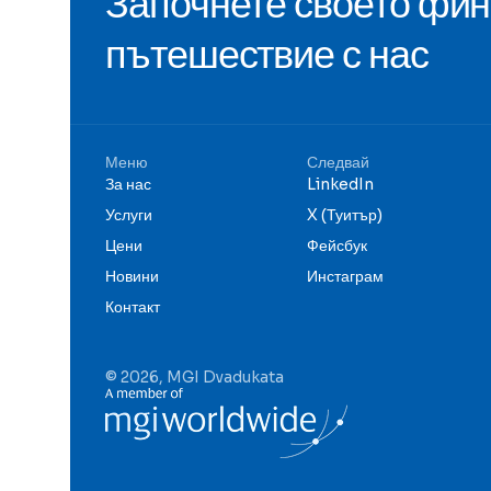
Започнете своето фи
пътешествие с нас
Меню
Следвай
За нас
LinkedIn
Услуги
X (Туитър)
Цени
Фейсбук
Новини
Инстаграм
Контакт
© 2026, MGI Dvadukata