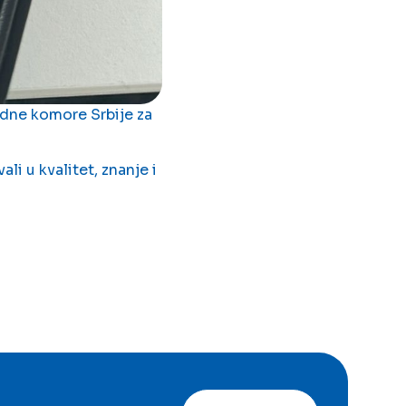
edne komore Srbije za
li u kvalitet, znanje i