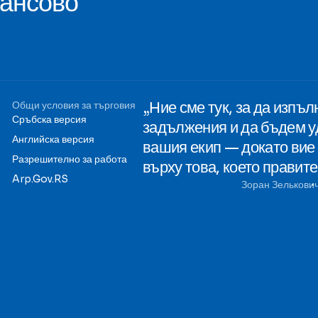
нансово
„Ние сме тук, за да изпъ
Общи условия за търговия
Сръбска версия
задължения и да бъдем у
Английска версия
вашия екип — докато вие
Разрешително за работа
върху това, което правит
Arp.Gov.RS
Зоран Зелькови