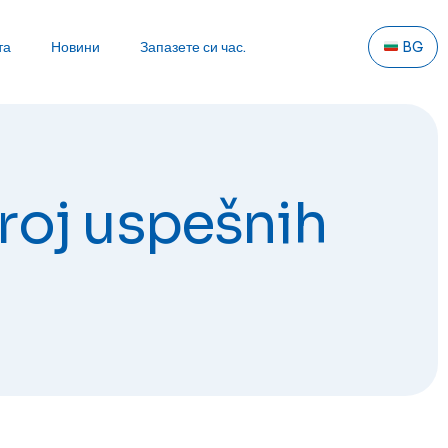
та
Новини
Запазете си час.
BG
broj uspešnih