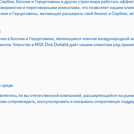
 Сербии, Боснии и Герцеговины и других стран мира работать эффе
воркингом и переговорными комнатами, что позволяет нашим клиен
оснии и Герцеговины, желающие расширить свой бизнес в Сербию, м
и
ания в Боснии и Герцеговине, являющаяся членом международной 
тантов. Членство в MGI Dva Dukata даёт нашим клиентам ряд преим
й среде
, являетесь ли вы отечественной компанией, расширяющейся на ры
ва сопровождать, консультировать и оказывать оперативную поддер