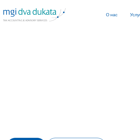
О нас
Услу
MGIDvaDukata in
Б