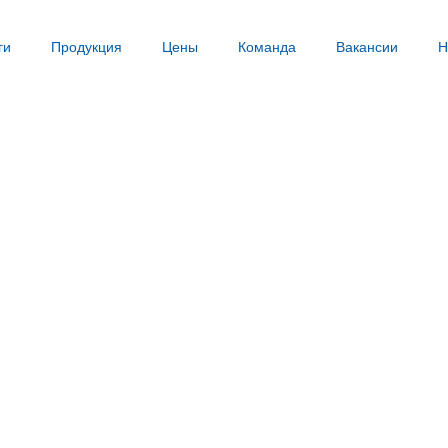
ги
Продукция
Цены
Команда
Вакансии
Н
аня-Лука