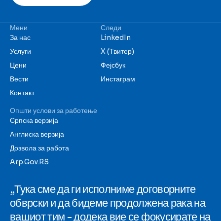
Мени
Следи
За нас
LinkedIn
Услуги
X (Твитер)
Цени
Фејсбук
Вести
Инстаграм
Контакт
Општи услови за работење
Српска верзија
Англиска верзија
Дозвола за работа
Arp.Gov.RS
„Тука сме да ги исполниме договорните
обврски и да бидеме продолжена рака на
вашиот тим - додека вие се фокусирате на