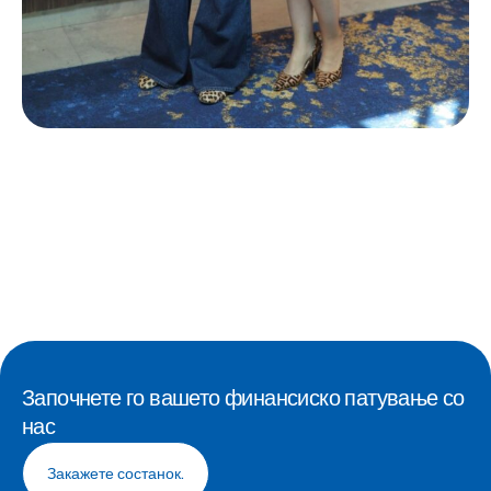
Започнете го вашето финансиско патување со
нас
Закажете состанок.