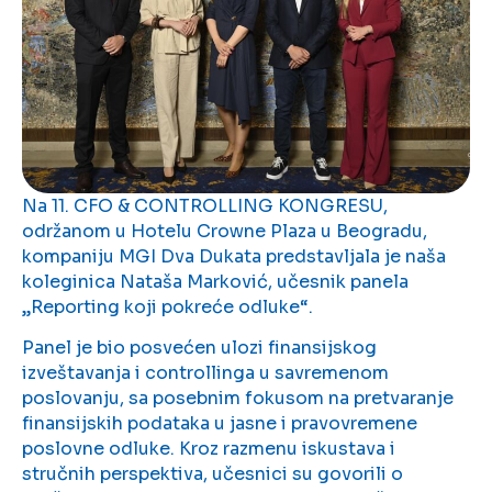
Na 11. CFO & CONTROLLING KONGRESU,
održanom u Hotelu Crowne Plaza u Beogradu,
kompaniju MGI Dva Dukata predstavljala je naša
koleginica Nataša Marković, učesnik panela
„Reporting koji pokreće odluke“.
Panel je bio posvećen ulozi finansijskog
izveštavanja i controllinga u savremenom
poslovanju, sa posebnim fokusom na pretvaranje
finansijskih podataka u jasne i pravovremene
poslovne odluke. Kroz razmenu iskustava i
stručnih perspektiva, učesnici su govorili o