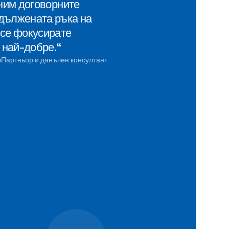
лним договорните
дължената ръка на
 се фокусирате
е най-добре.“
ч
Партньор и данъчен консултант