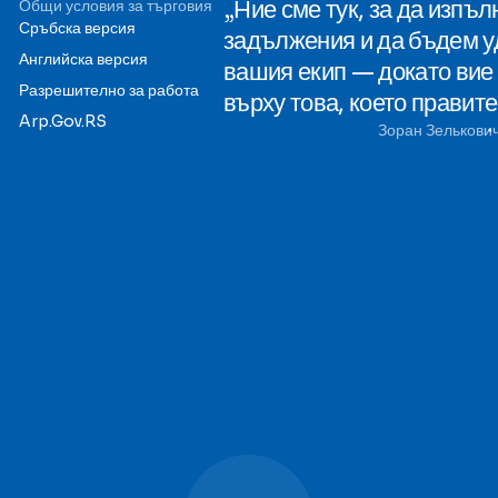
„Ние сме тук, за да изпъ
Общи условия за търговия
Сръбска версия
задължения и да бъдем у
Английска версия
вашия екип — докато вие
Разрешително за работа
върху това, което правит
Arp.Gov.RS
Зоран Зелькови