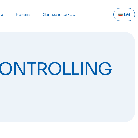
та
Новини
Запазете си час.
BG
& CONTROLLING