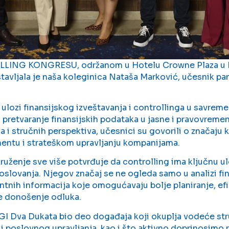
LLING KONGRESU, održanom u Hotelu Crowne Plaza u 
avljala je naša koleginica Nataša Marković, učesnik pan
 ulozi finansijskog izveštavanja i controllinga u savrem
retvaranje finansijskih podataka u jasne i pravovreme
 i stručnih perspektiva, učesnici su govorili o značaju 
ntu i strateškom upravljanju kompanijama.
uženje sve više potvrđuje da controlling ima ključnu ul
oslovanja. Njegov značaj se ne ogleda samo u analizi fin
antnih informacija koje omogućavaju bolje planiranje, efi
je donošenje odluka.
I Dva Dukata bio deo događaja koji okuplja vodeće stru
a i poslovnog upravljanja, kao i što aktivno doprinosimo 