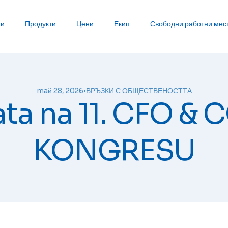
ги
Продукти
Цени
Екип
Свободни работни мес
maй 28, 2026
•
ВРЪЗКИ С ОБЩЕСТВЕНОСТТА
ta na 11. CFO 
KONGRESU