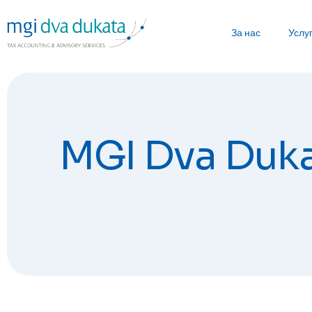
За нас
Услу
MGI Dva Duka