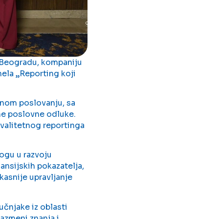
Beogradu, kompaniju
ela „Reporting koji
enom poslovanju, sa
ne poslovne odluke.
kvalitetnog reportinga
ogu u razvoju
ansijskih pokazatelja,
kasnije upravljanje
čnjake iz oblasti
razmeni znanja i