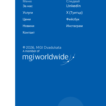
Меню
Следвай
За нас
LinkedIn
Услуги
X (Туитър)
Цени
Фейсбук
Новини
Инстаграм
Контакт
© 2026, MGI Dvadukata