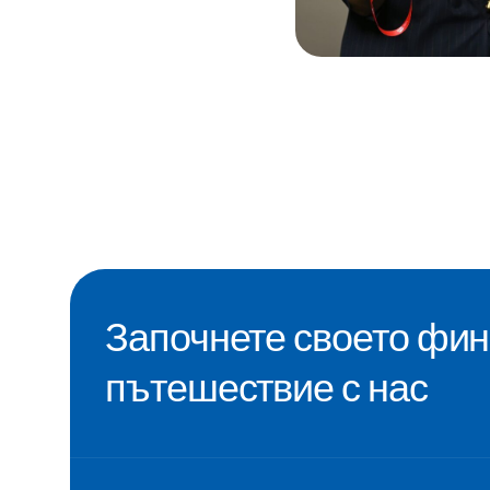
Започнете своето фи
пътешествие с нас