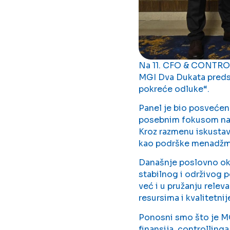
Na 11. CFO & CONTRO
MGI Dva Dukata predst
pokreće odluke“.
Panel je bio posvećen
posebnim fokusom na p
Kroz razmenu iskustava
kao podrške menadžme
Današnje poslovno okr
stabilnog i održivog p
već i u pružanju relev
resursima i kvalitetni
Ponosni smo što je MG
finansija, controlling