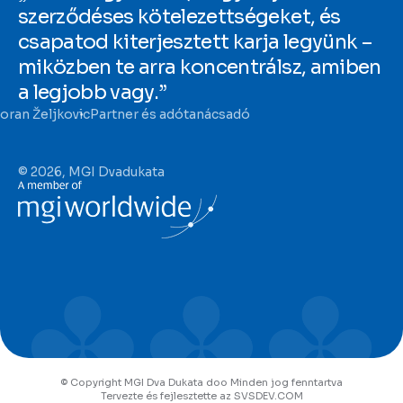
szerződéses kötelezettségeket, és
csapatod kiterjesztett karja legyünk –
miközben te arra koncentrálsz, amiben
a legjobb vagy.”
oran Željkovic
Partner és adótanácsadó
© 2026, MGI Dvadukata
© Copyright MGI Dva Dukata doo Minden jog fenntartva
Tervezte és fejlesztette az SVSDEV.COM