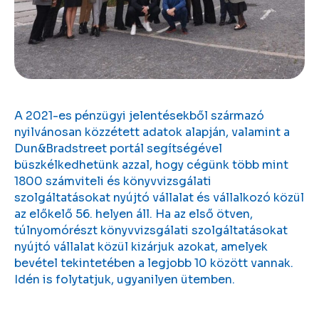
A 2021-es pénzügyi jelentésekből származó
nyilvánosan közzétett adatok alapján, valamint a
Dun&Bradstreet portál segítségével
büszkélkedhetünk azzal, hogy cégünk több mint
1800 számviteli és könyvvizsgálati
szolgáltatásokat nyújtó vállalat és vállalkozó közül
az előkelő 56. helyen áll. Ha az első ötven,
túlnyomórészt könyvvizsgálati szolgáltatásokat
nyújtó vállalat közül kizárjuk azokat, amelyek
bevétel tekintetében a legjobb 10 között vannak.
Idén is folytatjuk, ugyanilyen ütemben.