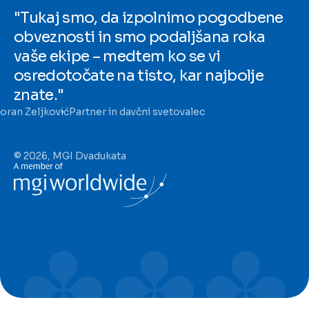
"Tukaj smo, da izpolnimo pogodbene
obveznosti in smo podaljšana roka
vaše ekipe – medtem ko se vi
osredotočate na tisto, kar najbolje
znate."
oran Zeljković
Partner in davčni svetovalec
© 2026, MGI Dvadukata