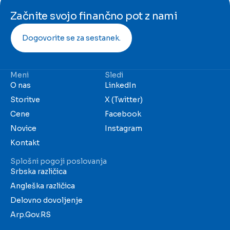
Začnite svojo finančno pot z nami
Dogovorite se za sestanek.
Meni
Sledi
O nas
LinkedIn
Storitve
X (Twitter)
Cene
Facebook
Novice
Instagram
Kontakt
Splošni pogoji poslovanja
Srbska različica
Angleška različica
Delovno dovoljenje
Arp.Gov.RS