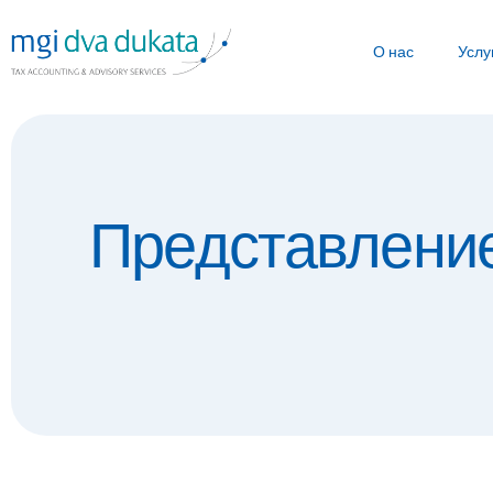
О нас
Услу
Представление