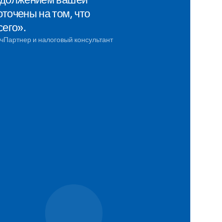
точены на том, что
сего».
ч
Партнер и налоговый консультант