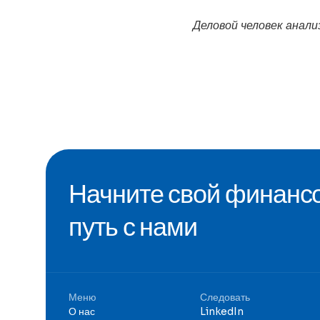
Деловой человек анал
Начните свой финанс
путь с нами
Меню
Следовать
О нас
LinkedIn