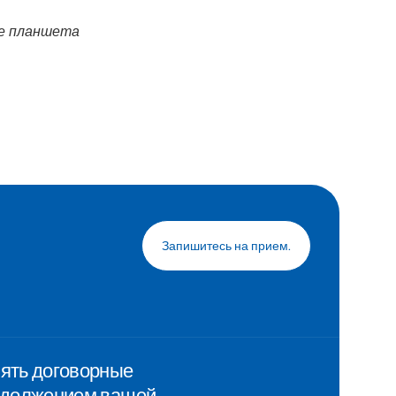
не планшета
Запишитесь на прием.
нять договорные
родолжением вашей