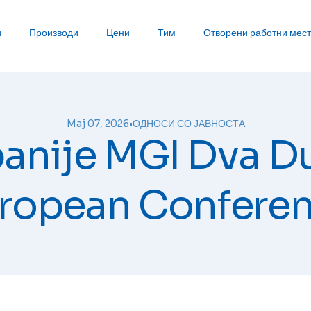
и
Производи
Цени
Тим
Отворени работни мес
Maj 07, 2026
•
ОДНОСИ СО ЈАВНОСТА
nije MGI Dva D
ropean Confere