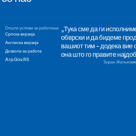
„Тука сме да ги исполним
Општи услови за работење
Српска верзија
обврски и да бидеме про
Англиска верзија
вашиот тим - додека вие 
Дозвола за работа
она што го правите најдоб
Arp.Gov.RS
Зоран Жељкови