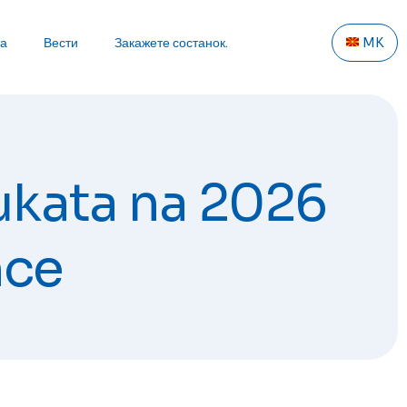
та
Вести
Закажете состанок.
MK
ukata na 2026
nce