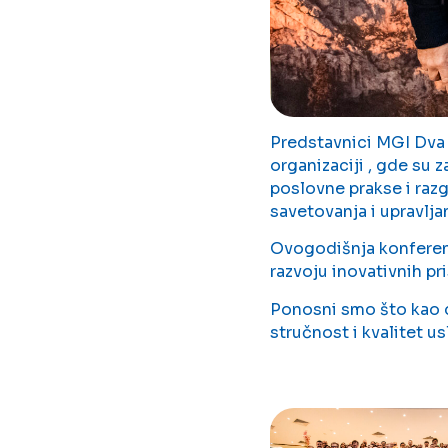
Predstavnici MGI Dva
organizaciji , gde su
poslovne prakse i razg
savetovanja i upravlj
Ovogodišnja konferenc
razvoju inovativnih pr
Ponosni smo što kao
stručnost i kvalitet u