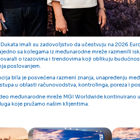
 Dukata imali su zadovoljstvo da učestvuju na 2026 Eu
 zajedno sa kolegama iz međunarodne mreže razmenili isk
ovarali o izazovima i trendovima koji oblikuju budućnost
anja poslovanjem.
ija bila je posvećena razmeni znanja, unapređenju međ
istupa u oblasti računovodstva, kontrolinga, poreza i p
 deo međunarodne mreže MGI Worldwide kontinuirano 
sluga koje pružamo našim klijentima.