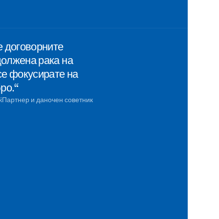
е договорните
должена рака на
се фокусирате на
ро.“
ќ
Партнер и даночен советник