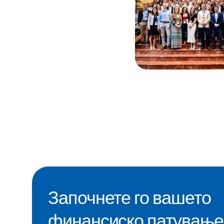
Започнете го вашето
финансиско патување 