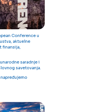
ropean Conference u
ustva, aktuelne
 finansija,
unarodne saradnje i
oslovnog savetovanja.
unapređujemo