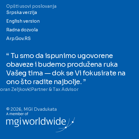
Opšti usovi poslovanja
Srpska verzija
English version
Radna dozvola
Arp.Gov.RS
“ Tu smo da ispunimo ugovorene
obaveze i budemo produžena ruka
Vašeg tima — dok se Vi fokusirate na
ono što radite najbolje. ”
oran Zeljković
Partner & Tax Advisor
© 2026, MGI Dvadukata