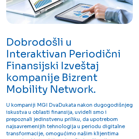
Dobrodošli u
Interaktivan Periodični
Finansijski Izveštaj
kompanije Bizrent
Mobility Network.
U kompaniji MGI DvaDukata nakon dugogodišnjeg
iskustva u oblasti finansija, uvideli smo i
prepoznali jedinstvenu priliku, da upotrebom
najsavremenijih tehnologija u periodu digitalne
transformacije, omogućimo našim klijentima